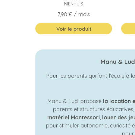
NIENHUIS
Prix
7,90 €
/ mois
Voir le produit
Manu & Ludi
Pour les parents qui font l’école à
Manu & Ludi propose
la location 
parents et structures éducatives
matériel Montessori
,
louer des je
pour stimuler autonomie, curiosité e
pou