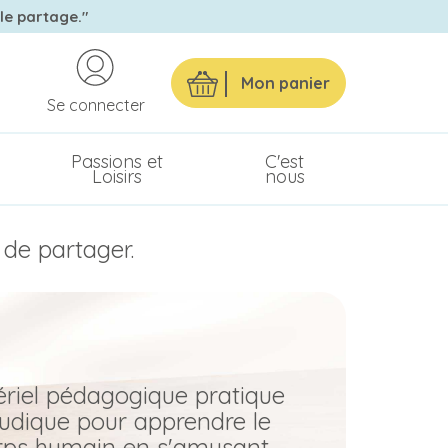
 le partage."
Mon panier
Se connecter
Passions et
C'est
Loisirs
nous
 de partager.
riel pédagogique pratique
ludique pour apprendre le
rps humain en s'amusant