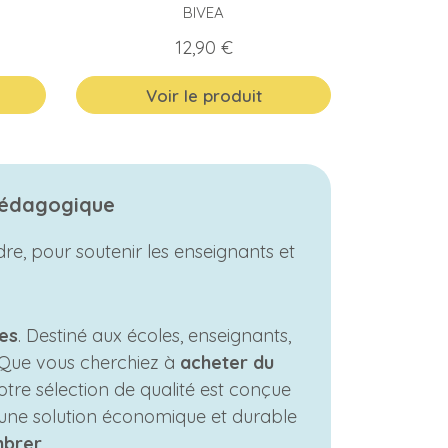
BIVEA
Prix
12,90 €
Voir le produit
 pédagogique
re, pour soutenir les enseignants et
tes
. Destiné aux écoles, enseignants,
. Que vous cherchiez à
acheter du
tre sélection de qualité est conçue
 une solution économique et durable
brer.