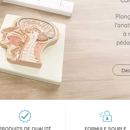
Plong
l'ana
à 
péda
Déc
PRODUITS DE QUALITÉ
FORMULE SOUPLE