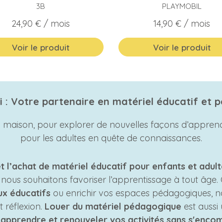
3B
PLAYMOBIL
Prix
Prix
24,90 €
/ mois
14,90 €
/ mois
Voir le produit
Voir le produit
 : Votre partenaire en matériel éducatif et
 la maison, pour explorer de nouvelles façons d’apprend
pour les adultes en quête de connaissances.
et l’achat de matériel éducatif pour enfants et adul
, nous souhaitons favoriser l’apprentissage à tout âge
ux éducatifs
ou enrichir vos espaces pédagogiques, no
t réflexion.
Louer du matériel pédagogique
est aussi
r
apprendre et
renouveler vos activités sans s'encom