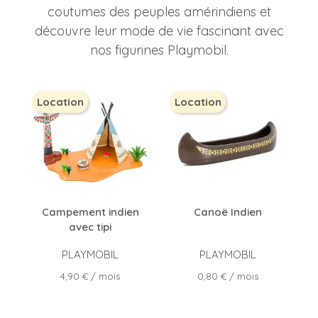
coutumes des peuples amérindiens et
découvre leur mode de vie fascinant avec
nos figurines Playmobil.
Location
Location
Campement indien
Canoë Indien
avec tipi
PLAYMOBIL
PLAYMOBIL
Prix
Prix
4,90 €
/ mois
0,80 €
/ mois