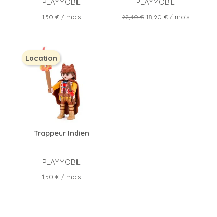
PLAYMOBIL
PLAYMOBIL
Prix
Prix
Prix
1,50 €
/ mois
22,40 €
18,90 €
/ mois
de
base
Location
Trappeur Indien
PLAYMOBIL
Prix
1,50 €
/ mois