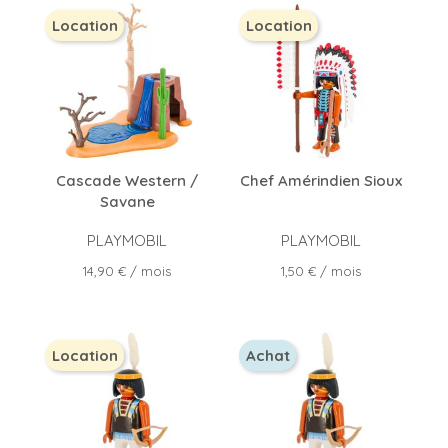
Location
Location
Cascade Western /
Chef Amérindien Sioux
Savane
PLAYMOBIL
PLAYMOBIL
Prix
Prix
14,90 €
/ mois
1,50 €
/ mois
Location
Achat