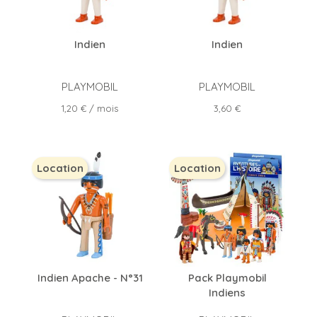
Indien
Indien
PLAYMOBIL
PLAYMOBIL
Prix
Prix
1,20 €
/ mois
3,60 €
Location
Location
Indien Apache - N°31
Pack Playmobil
Indiens