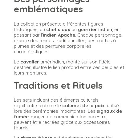
emblématiques
La collection présente différentes figures
historiques, du
chef sioux
au
guerrier indien
, en
passant par l'
Indien Apache
. Chaque personnage
arbore des tenues traditionnelles, des coiffes à
plumes et des peintures corporelles
caractéristiques.
Le
cavalier
amérindien, monté sur son fidèle
destrier, illustre le lien profond entre ces peuples et
leurs montures.
Traditions et Rituels
Les sets incluent des éléments culturels
significatifs comme le
calumet de la paix
, utilisé
lors des cérémonies importantes. Les
signaux de
fumée
, moyen de communication ancestral,
peuvent être recréés grâce aux accessoires
fournis.
La
chasse à l'arc
est également représentée,