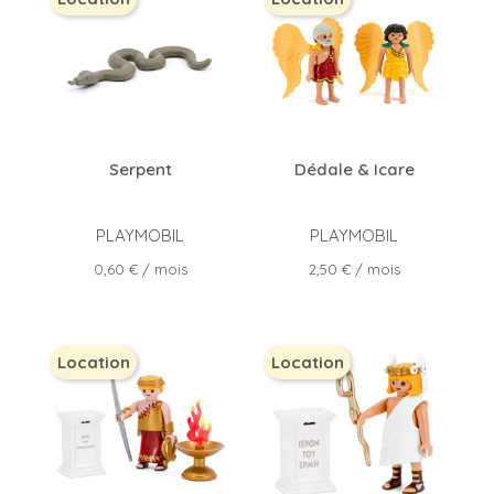
Serpent
Dédale & Icare
PLAYMOBIL
PLAYMOBIL
Prix
Prix
0,60 €
/ mois
2,50 €
/ mois
Location
Location