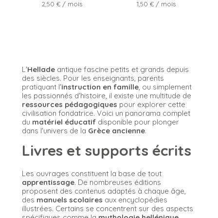
Prix
Prix
2,50 €
/ mois
1,50 €
/ mois
L'
Hellade
antique fascine petits et grands depuis
des siècles. Pour les enseignants, parents
pratiquant l'
instruction en famille
, ou simplement
les passionnés d'histoire, il existe une multitude de
ressources pédagogiques
pour explorer cette
civilisation fondatrice. Voici un panorama complet
du
matériel éducatif
disponible pour plonger
dans l'univers de la
Grèce ancienne
.
Livres et supports écrits
Les ouvrages constituent la base de tout
apprentissage
. De nombreuses éditions
proposent des contenus adaptés à chaque âge,
des
manuels scolaires
aux encyclopédies
illustrées. Certains se concentrent sur des aspects
spécifiques comme la
mythologie hellénique
,