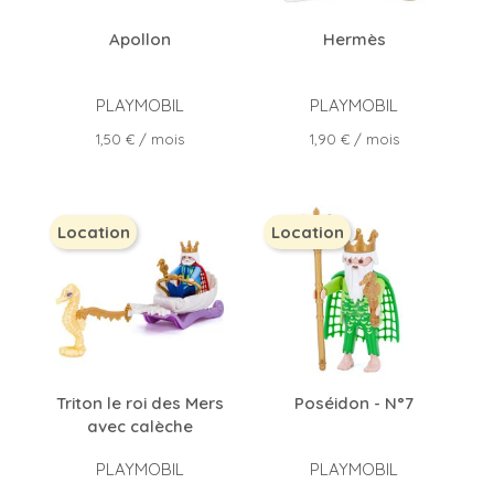
Apollon
Hermès
PLAYMOBIL
PLAYMOBIL
Prix
Prix
1,50 €
/ mois
1,90 €
/ mois
Location
Location
Triton le roi des Mers
Poséidon - N°7
avec calèche
PLAYMOBIL
PLAYMOBIL