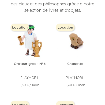
des dieux et des philosophes grâce à notre
sélection de livres et d'objets.
Location
Location
Orateur grec - N°6
Chouette
PLAYMOBIL
PLAYMOBIL
Prix
Prix
1,50 €
/ mois
0,60 €
/ mois
Location
Location