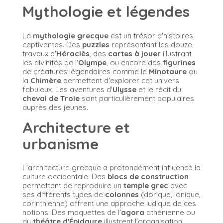
Mythologie et légendes
La
mythologie grecque
est un trésor d'histoires
captivantes. Des
puzzles
représentant les douze
travaux d'
Héraclès
, des
cartes à jouer
illustrant
les divinités de l'
Olympe
, ou encore des
figurines
de créatures légendaires comme le
Minotaure
ou
la
Chimère
permettent d'explorer cet univers
fabuleux. Les aventures d'
Ulysse
et le récit du
cheval de Troie
sont particulièrement populaires
auprès des jeunes.
Architecture et
urbanisme
L'architecture grecque a profondément influencé la
culture occidentale. Des
blocs de construction
permettant de reproduire un
temple grec
avec
ses différents types de
colonnes
(dorique, ionique,
corinthienne) offrent une approche ludique de ces
notions. Des maquettes de l'
agora
athénienne ou
du
théâtre d'Épidaure
illustrent l'organisation