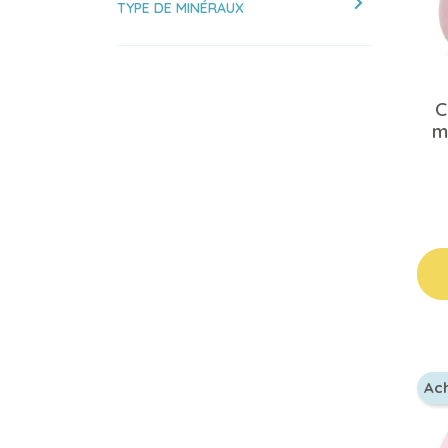
chevron_right
TYPE DE MINÉRAUX
C
m
Ac