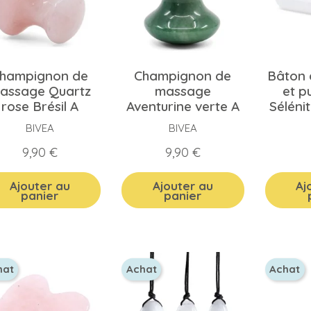
hampignon de
Champignon de
Bâton
assage Quartz
massage
et p
rose Brésil A
Aventurine verte A
Séléni
BIVEA
BIVEA
Prix
Prix
9,90 €
9,90 €
Ajouter au
Ajouter au
Aj
panier
panier
hat
Achat
Achat