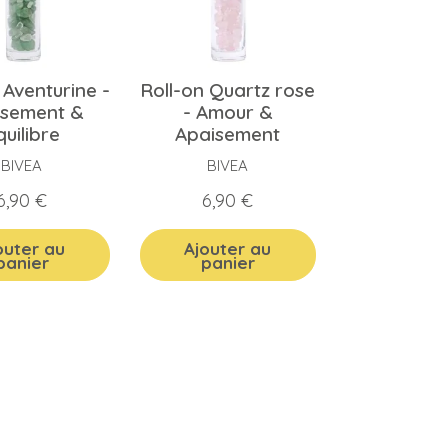
 Aventurine -
Roll-on Quartz rose
isement &
- Amour &
quilibre
Apaisement
BIVEA
BIVEA
Prix
Prix
6,90 €
6,90 €
outer au
Ajouter au
panier
panier