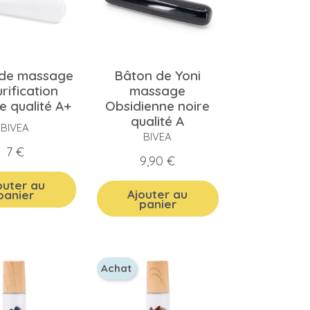
 de massage
Bâton de Yoni
urification
massage
te qualité A+
Obsidienne noire
qualité A
BIVEA
BIVEA
Prix
7 €
Prix
9,90 €
outer au
Ajouter au
panier
panier
Achat