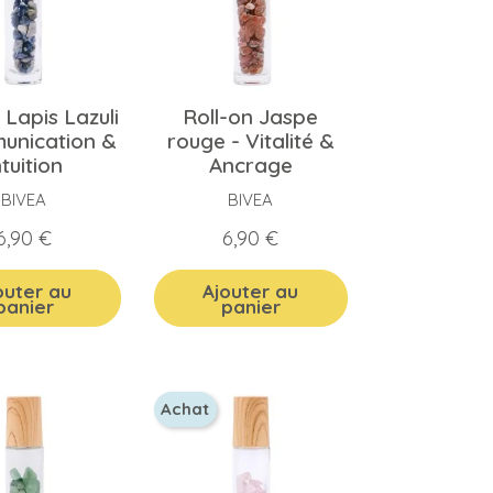
 Lapis Lazuli
Roll-on Jaspe
unication &
rouge - Vitalité &
ntuition
Ancrage
BIVEA
BIVEA
Prix
Prix
6,90 €
6,90 €
outer au
Ajouter au
panier
panier
Achat