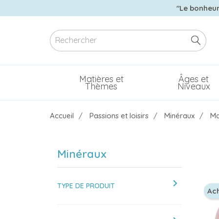
"Le bonheur 
Matières et
Âges et
Thèmes
Niveaux
Accueil
Passions et loisirs
Minéraux
Ma
Minéraux
chevron_right
TYPE DE PRODUIT
Ac