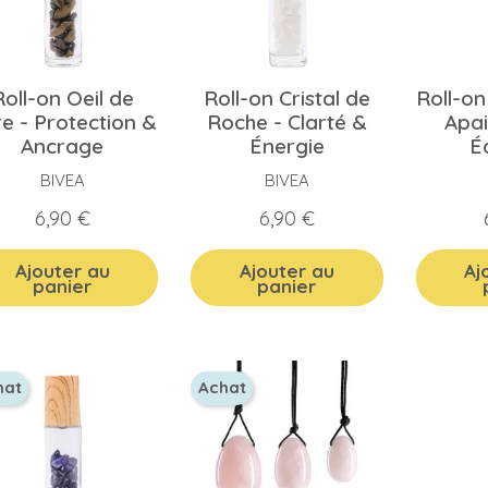
Roll-on Oeil de
Roll-on Cristal de
Roll-on
re - Protection &
Roche - Clarté &
Apa
Ancrage
Énergie
É
BIVEA
BIVEA
Prix
Prix
6,90 €
6,90 €
Ajouter au
Ajouter au
Aj
panier
panier
hat
Achat