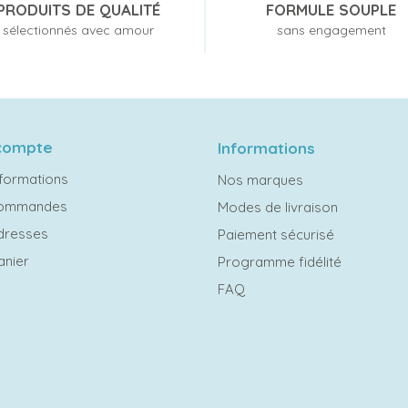
PRODUITS DE QUALITÉ
FORMULE SOUPLE
sélectionnés avec amour
sans engagement
compte
Informations
formations
Nos marques
commandes
Modes de livraison
dresses
Paiement sécurisé
anier
Programme fidélité
FAQ