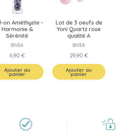
l-on Améthyste -
Lot de 3 oeufs de
Harmonie &
Yoni Quartz rose
Sérénité
qualité A
BIVEA
BIVEA
Prix
Prix
6,90 €
29,90 €
Ajouter au
Ajouter au
panier
panier