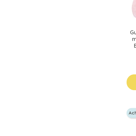
Gu
m
B
Ac