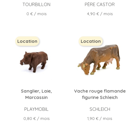
TOURBILLON
PÈRE CASTOR
Prix
Prix
0 €
/ mois
4,90 €
/ mois
Location
Location
Sanglier, Laie,
Vache rouge flamande
Marcassin
figurine Schleich
PLAYMOBIL
SCHLEICH
Prix
Prix
0,80 €
/ mois
1,90 €
/ mois