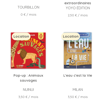
extraordinaires
TOURBILLON
YOYO ÉDITION
Prix
0 €
/ mois
Prix
2,50 €
/ mois
Location
Location
Pop-up : Animaux
L'eau c'est la Vie
sauvages
NUINUI
MILAN
Prix
Prix
3,50 €
/ mois
3,50 €
/ mois