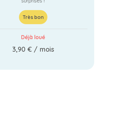
surprises !
Très bon
Déjà loué
3,90 €
/ mois