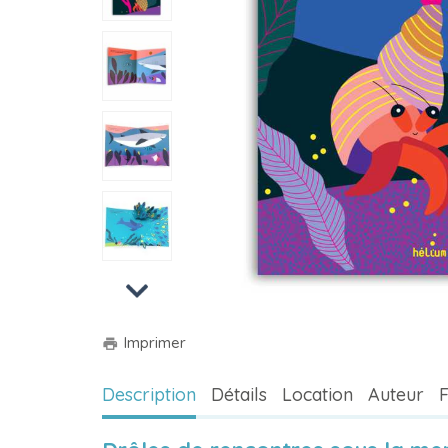
Next
Imprimer
print
Description
Détails
Location
Auteur