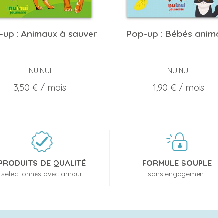
-up : Animaux à sauver
Pop-up : Bébés anim
NUINUI
NUINUI
Prix
Prix
3,50 €
/ mois
1,90 €
/ mois
PRODUITS DE QUALITÉ
FORMULE SOUPLE
sélectionnés avec amour
sans engagement