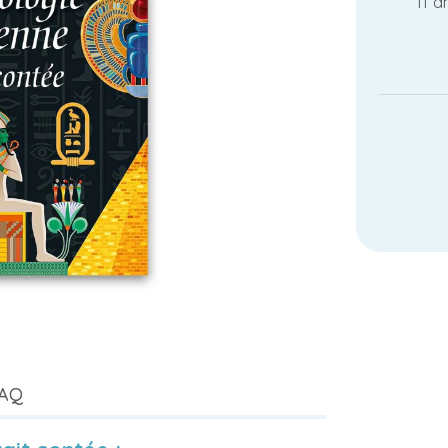
11 a
AQ