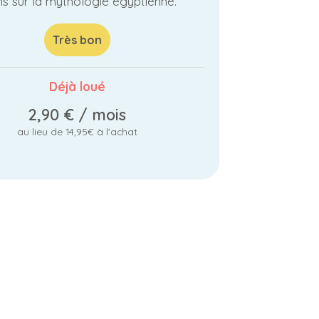
ns sur la mythologie égyptienne.
Très bon
Déjà loué
2,90 €
/ mois
au lieu de 14,95€ à l'achat