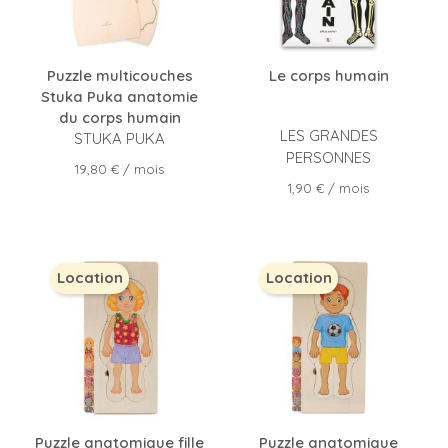
Puzzle multicouches
Le corps humain
Stuka Puka anatomie
du corps humain
LES GRANDES
STUKA PUKA
PERSONNES
Prix
19,80 €
/ mois
Prix
1,90 €
/ mois
Location
Location
Puzzle anatomique fille
Puzzle anatomique