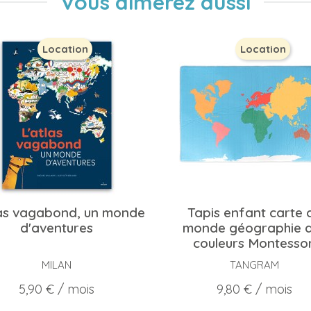
Vous aimerez aussi
Location
Location
las vagabond, un monde
Tapis enfant carte 
d'aventures
monde géographie 
couleurs Montessor
MILAN
TANGRAM
Prix
Prix
5,90 €
/ mois
9,80 €
/ mois