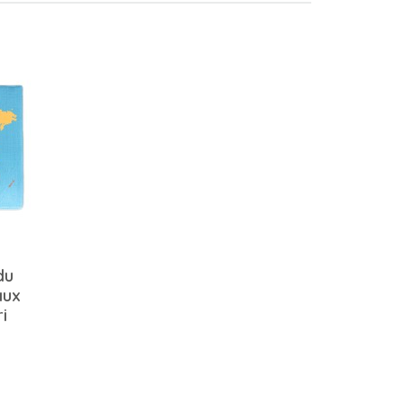
du
aux
i