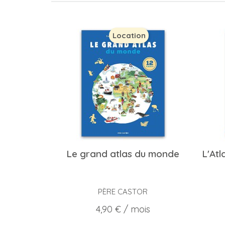
Location
Le grand atlas du monde
L'At
PÈRE CASTOR
Prix
4,90 €
/ mois