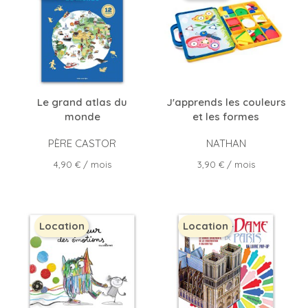
Le grand atlas du
J'apprends les couleurs
monde
et les formes
PÈRE CASTOR
NATHAN
Prix
Prix
4,90 €
/ mois
3,90 €
/ mois
Location
Location