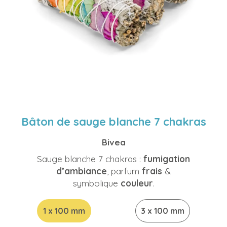
Bâton de sauge blanche 7 chakras
Bivea
Sauge blanche 7 chakras :
fumigation
d’ambiance
, parfum
frais
&
symbolique
couleur
.
1 x 100 mm
3 x 100 mm