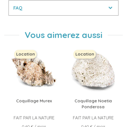
FAQ
Vous aimerez aussi
Location
Location
Coquillage Murex
Coquillage Noetia
Ponderosa
FAIT PAR LA NATURE
FAIT PAR LA NATURE
Prix
Prix
0,60 €
/ mois
0,60 €
/ mois