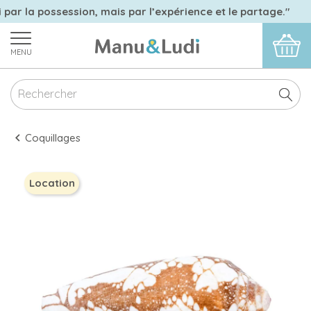
 par la possession, mais par l’expérience et le partage."
MENU
Coquillages
Location