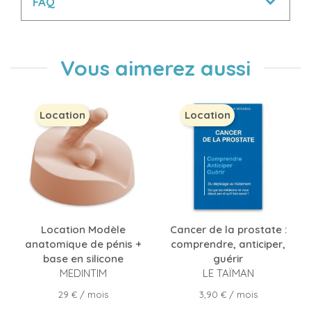
FAQ
Vous aimerez aussi
Location
Location
Location Modèle
Cancer de la prostate :
anatomique de pénis +
comprendre, anticiper,
base en silicone
guérir
MEDINTIM
LE TAÏMAN
Prix
Prix
29 €
/ mois
3,90 €
/ mois