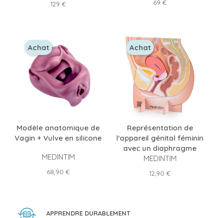
Prix
69 €
Prix
129 €
Achat
Achat
Modèle anatomique de
Représentation de
Vagin + Vulve en silicone
l'appareil génital féminin
avec un diaphragme
MEDINTIM
MEDINTIM
Prix
68,90 €
Prix
12,90 €
APPRENDRE DURABLEMENT