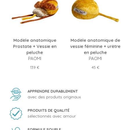
Modèle anatomique
Modèle anatomique de
Prostate + Vessie en
vessie féminine + urètre
peluche
en peluche
PAOMI
PAOMI
Prix
Prix
139 €
45 €
APPRENDRE DURABLEMENT
avec des produits originaux
PRODUITS DE QUALITÉ
sélectionnés avec amour
FORMULE SOUPLE