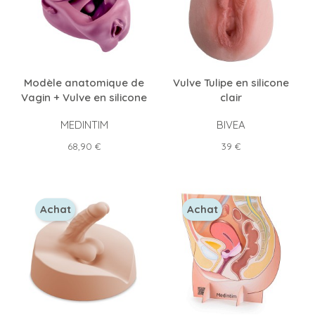
Modèle anatomique de
Vulve Tulipe en silicone
Vagin + Vulve en silicone
clair
MEDINTIM
BIVEA
Prix
Prix
68,90 €
39 €
Achat
Achat