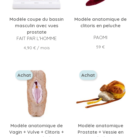
Modèle coupe du bassin
Modèle anatomique de
masculin avec vues
clitoris en peluche
prostate
PAOMI
FAIT PAR L'HOMME
Prix
59 €
Prix
4,90 €
/ mois
Achat
Achat
Modèle anatomique de
Modèle anatomique
Vagin + Vulve + Clitoris +
Prostate + Vessie en