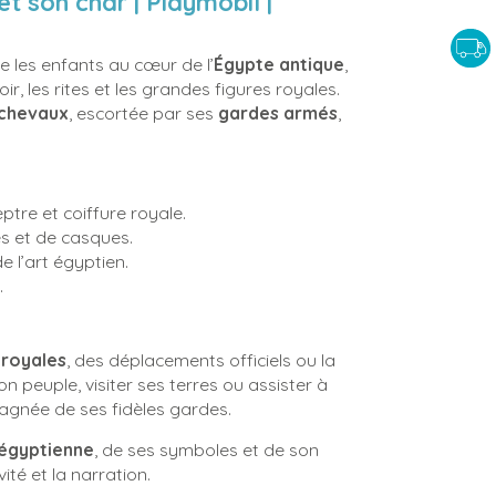
t son char | Playmobil |
 les enfants au cœur de l’
Égypte antique
,
r, les rites et les grandes figures royales.
 chevaux
, escortée par ses
gardes armés
,
tre et coiffure royale.
s et de casques.
 l’art égyptien.
.
 royales
, des déplacements officiels ou la
n peuple, visiter ses terres ou assister à
gnée de ses fidèles gardes.
n égyptienne
, de ses symboles et de son
ité et la narration.