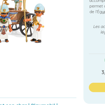
accompa
permet 
de l’Égy
Les ac
lé
3