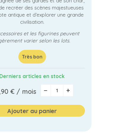
gnée de ses gardes et de son char,
de recréer des scènes majestueuses
pte antique et d’explorer une grande
civilisation.
cessoires et les figurines peuvent
gèrement varier selon les lots.
Très bon
Derniers articles en stock
−
+
,90 €
/ mois
Ajouter au panier