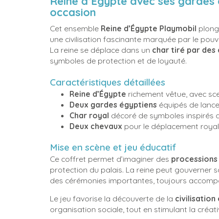
Reine d’Égypte avec ses gardes e
occasion
Cet ensemble
Reine d’Égypte Playmobil
plonge
une civilisation fascinante marquée par le pouvoi
La reine se déplace dans un
char tiré par des
symboles de protection et de loyauté.
Caractéristiques détaillées
Reine d’Égypte
richement vêtue, avec scep
Deux gardes égyptiens
équipés de lance
Char royal
décoré de symboles inspirés de
Deux chevaux
pour le déplacement royal
Mise en scène et jeu éducatif
Ce coffret permet d’imaginer des
processions
protection du palais. La reine peut gouverner so
des cérémonies importantes, toujours accompa
Le jeu favorise la découverte de la
civilisatio
organisation sociale, tout en stimulant la créativ