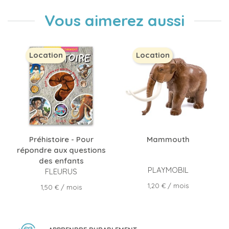
Vous aimerez aussi
Location
Location
Préhistoire - Pour
Mammouth
répondre aux questions
des enfants
PLAYMOBIL
FLEURUS
Prix
1,20 €
/ mois
Prix
1,50 €
/ mois