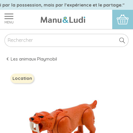
i par la possession, mais par l’expérience et le partage."
MENU
Les animaux Playmobil
Location