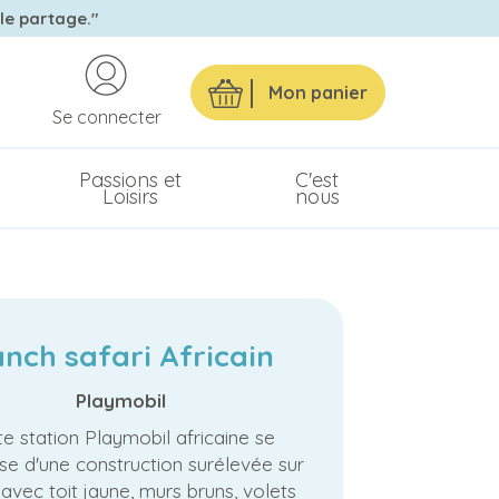
 le partage."
Mon panier
Se connecter
Passions et
C'est
Loisirs
nous
nch safari Africain
Playmobil
te station Playmobil africaine se
e d'une construction surélevée sur
s avec toit jaune, murs bruns, volets