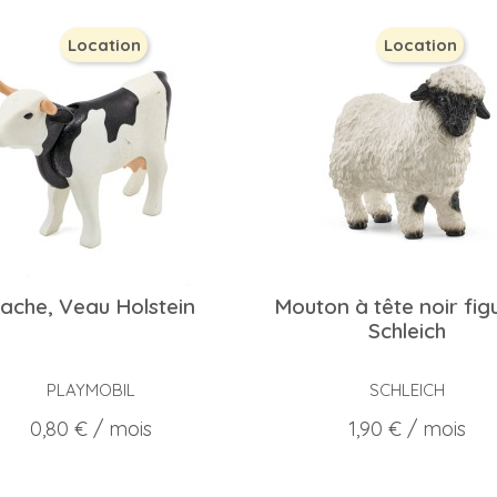
Location
Location
ache, Veau Holstein
Mouton à tête noir fig
Schleich
PLAYMOBIL
SCHLEICH
Prix
Prix
0,80 €
/ mois
1,90 €
/ mois