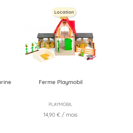
Location
urine
Ferme Playmobil
PLAYMOBIL
Prix
14,90 €
/ mois