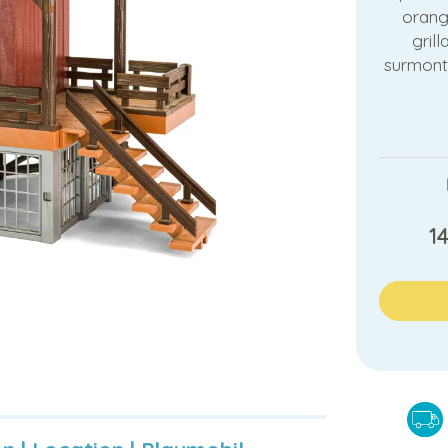
orang
gril
surmont
1