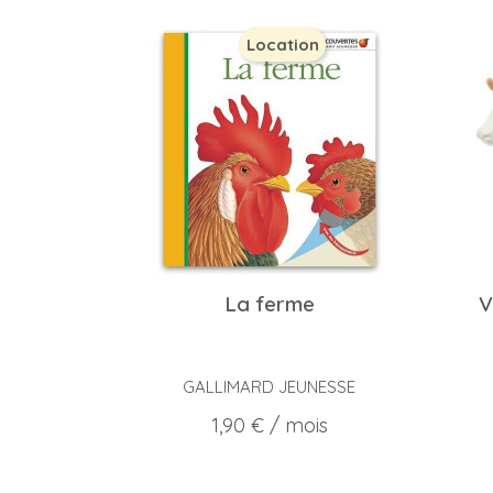
Location
La ferme
V
GALLIMARD JEUNESSE
Prix
1,90 €
/ mois