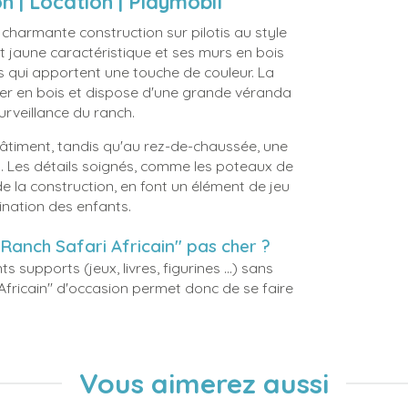
n | Location | Playmobil
 charmante construction sur pilotis au style
it jaune caractéristique et ses murs en bois
s qui apportent une touche de couleur. La
lier en bois et dispose d'une grande véranda
rveillance du ranch.
bâtiment, tandis qu'au rez-de-chaussée, une
s. Les détails soignés, comme les poteaux de
de la construction, en font un élément de jeu
ination des enfants.
 "Ranch Safari Africain" pas cher ?
ts supports (jeux, livres, figurines ...) sans
Africain" d'occasion permet donc de se faire
Vous aimerez aussi