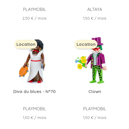
PLAYMOBIL
ALTAYA
Prix
Prix
2,50 €
/ mois
1,50 €
/ mois
Location
Location
Diva du blues - N°70
Clown
PLAYMOBIL
PLAYMOBIL
Prix
Prix
1,50 €
/ mois
1,50 €
/ mois