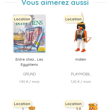
Vous aimerez aussi
Location
Location
Entre chez… Les
Indien
Egyptiens
GRÜND
PLAYMOBIL
Prix
Prix
1,90 €
/ mois
1,20 €
/ mois
Location
Location