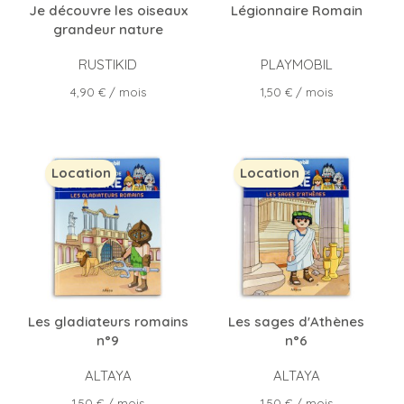
Je découvre les oiseaux
Légionnaire Romain
grandeur nature
RUSTIKID
PLAYMOBIL
Prix
Prix
4,90 €
/ mois
1,50 €
/ mois
Location
Location
Les gladiateurs romains
Les sages d'Athènes
n°9
n°6
ALTAYA
ALTAYA
Prix
Prix
1,50 €
/ mois
1,50 €
/ mois