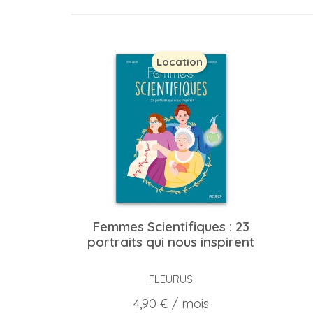
Location
Femmes Scientifiques : 23
portraits qui nous inspirent
FLEURUS
Prix
4,90 €
/ mois