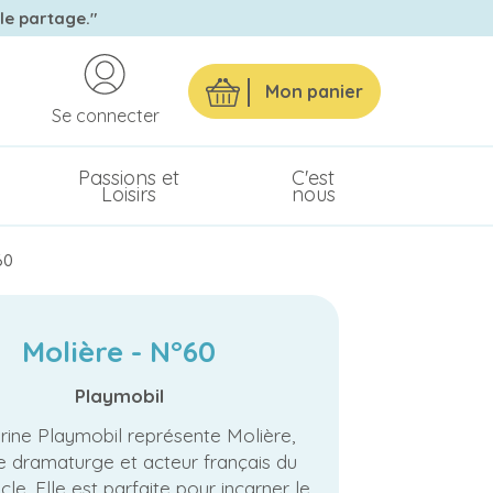
 le partage."
Mon panier
Se connecter
Passions et
C'est
Loisirs
nous
60
Molière - N°60
Playmobil
urine Playmobil représente Molière,
e dramaturge et acteur français du
cle. Elle est parfaite pour incarner le