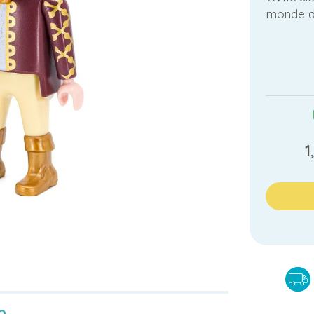
monde du
1