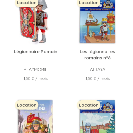
Location
Location
Légionnaire Romain
Les légionnaires
romains n°8
PLAYMOBIL
ALTAYA
Prix
Prix
1,50 €
/ mois
1,50 €
/ mois
Location
Location