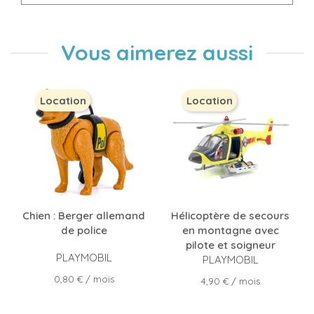
Vous aimerez aussi
Location
Location
Chien : Berger allemand
Hélicoptère de secours
de police
en montagne avec
pilote et soigneur
PLAYMOBIL
PLAYMOBIL
Prix
0,80 €
/ mois
Prix
4,90 €
/ mois