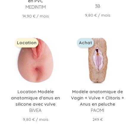
en PVC
3B
MEDINTIM
Prix
9,80 €
/ mois
Prix
14,90 €
/ mois
Location
Achat
Location Modèle
Modèle anatomique de
anatomique d'anus en
Vagin + Vulve + Clitoris +
silicone avec vulve
Anus en peluche
BIVEA
PAOMI
Prix
Prix
9,80 €
/ mois
249 €