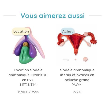
Vous aimerez aussi
Location
Achat
Location Modèle
Modèle anatomique
anatomique Clitoris 3D
utérus et ovaires en
en PVC
peluche grand
MEDINTIM
PAOMI
Prix
Prix
14,90 €
/ mois
229 €