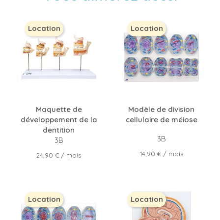
Location
Location
Maquette de
Modèle de division
développement de la
cellulaire de méiose
dentition
3B
3B
Prix
14,90 €
/ mois
Prix
24,90 €
/ mois
Location
Location