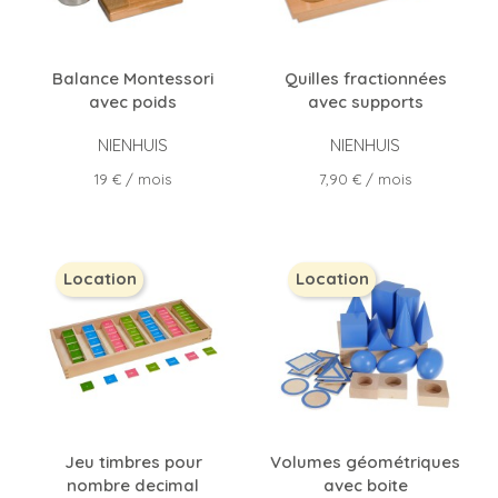
Balance Montessori
Quilles fractionnées
avec poids
avec supports
NIENHUIS
NIENHUIS
Prix
Prix
19 €
/ mois
7,90 €
/ mois
Location
Location
Jeu timbres pour
Volumes géométriques
nombre decimal
avec boite