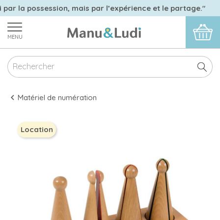
 par la possession, mais par l’expérience et le partage."
MENU
Matériel de numération
Location