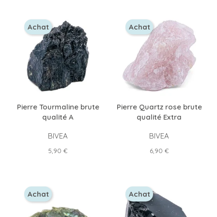
Achat
Achat
Pierre Tourmaline brute
Pierre Quartz rose brute
qualité A
qualité Extra
BIVEA
BIVEA
Prix
Prix
5,90 €
6,90 €
Achat
Achat