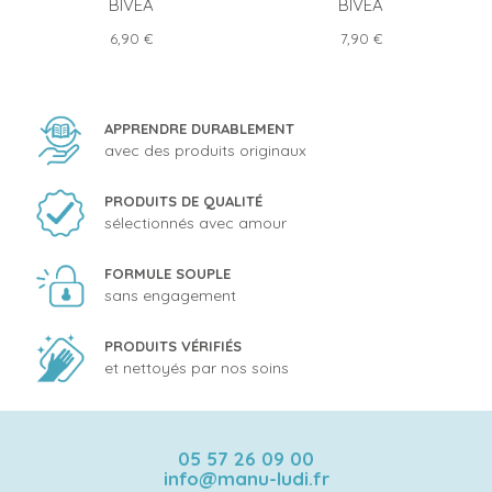
BIVEA
BIVEA
Prix
Prix
6,90 €
7,90 €
APPRENDRE DURABLEMENT
avec des produits originaux
PRODUITS DE QUALITÉ
sélectionnés avec amour
FORMULE SOUPLE
sans engagement
PRODUITS VÉRIFIÉS
et nettoyés par nos soins
05 57 26 09 00
info@manu-ludi.fr