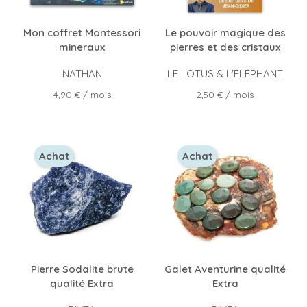
Mon coffret Montessori
Le pouvoir magique des
mineraux
pierres et des cristaux
NATHAN
LE LOTUS & L'ÉLÉPHANT
Prix
Prix
4,90 €
/ mois
2,50 €
/ mois
Achat
Achat
Pierre Sodalite brute
Galet Aventurine qualité
qualité Extra
Extra