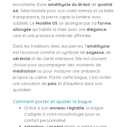
envoûtante d’une
améthyste du Brésil
de
qualité
AA
. Sélectionnée pour son violet intense et sa belle
transparence, la pierre capte la lumière avec
subtilité. Le
Modèle 05
se distingue par sa
forme
allongée
qui habille la main avec une
élégance
rare et une présence minérale affirmée.
Dans les traditions liées aux pierres, l’
améthyste
est reconnue comme un symbole de
sagesse
, de
sérénité
et de clarté intérieure. Elle est souvent
choisie pour accompagner des moments de
méditation
ou pour instaurer une ambiance
propice au calme. Porter cette bague, c’est inviter
une sensation de
paix
et d’équilibre dans son
quotidien.
Comment porter et ajuster la bague
Grâce à son
anneau réglable
, la bague
s’adapte à votre morphologie pour un
confort personnalisé.
Attention :
l’
argent
étant un métal souple,