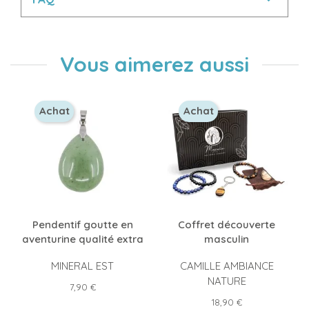
Vous aimerez aussi
Achat
Achat
Pendentif goutte en
Coffret découverte
aventurine qualité extra
masculin
MINERAL EST
CAMILLE AMBIANCE
NATURE
Prix
7,90 €
Prix
18,90 €