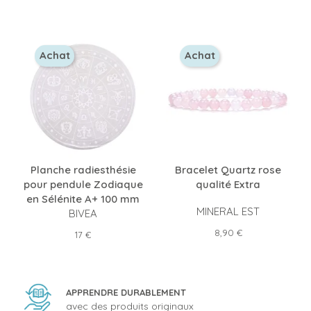
Achat
Achat
Planche radiesthésie
Bracelet Quartz rose
pour pendule Zodiaque
qualité Extra
en Sélénite A+ 100 mm
MINERAL EST
BIVEA
Prix
8,90 €
Prix
17 €
APPRENDRE DURABLEMENT
avec des produits originaux