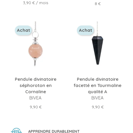
Prix
3,90 €
/ mois
Prix
8 €
Achat
Achat
Pendule divinatoire
Pendule divinatoire
séphoroton en
facetté en Tourmaline
Cornaline
qualité A
BIVEA
BIVEA
Prix
Prix
9,90 €
9,90 €
APPRENDRE DURABLEMENT