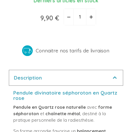
Derniers articles en stock
−
+
9,90 €
Connaitre nos tarifs de livraison
Description
Pendule divinatoire séphoroton en Quartz
rose
Pendule en Quartz rose naturelle
avec
forme
séphoroton
et
chaînette métal
, destiné à la
pratique personnelle de la radiesthésie.
Sa forme arrondie favorise un
balancement