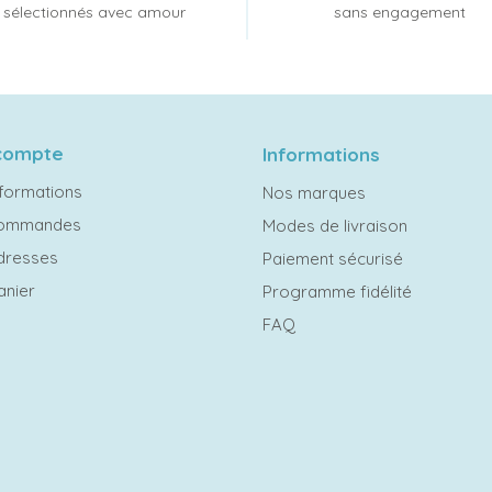
sélectionnés avec amour
sans engagement
compte
Informations
formations
Nos marques
commandes
Modes de livraison
dresses
Paiement sécurisé
anier
Programme fidélité
FAQ