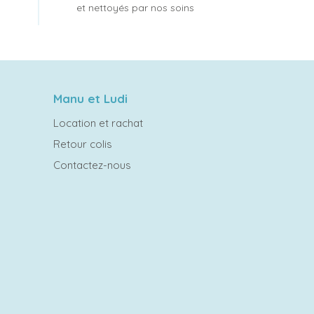
et nettoyés par nos soins
Manu et Ludi
Location et rachat
Retour colis
Contactez-nous