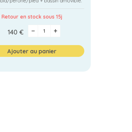
ibia/péroné/pied + bassin amovible.
Retour en stock sous 15j
−
+
140 €
Ajouter au panier