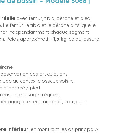
é de bassin – Modèle 6068 |
 réelle
avec fémur, tibia, péroné et pied,
e
. Le fémur, le tibia et le péroné ainsi que le
aminer indépendamment chaque segment
n. Poids approximatif :
1,5 kg
, ce qui assure
éroné.
 observation des articulations.
étude au contexte osseux voisin.
bia-péroné / pied.
récision et usage fréquent.
l pédagogique recommandé, non jouet,
re inférieur
, en montrant les os principaux