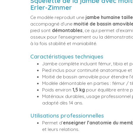
Squelette de la jambe avec moiti
Erler-Zimmer
Ce modèle reproduit une
jambe humaine taille
accompagné d’une
moitié de bassin amovibl
pied sont
démontables
, ce qui permet d’ex
osseux pour l’enseignement ou la démonstratio
à la fois stabilité et maniabilité.
Caractéristiques techniques
Jambe complète incluant fémur, tibia et p
Pied inclus pour continuité anatomique et
Moitié de bassin amovible pour étendre l’
Modèle démontable en parties : fémur / ti
Poids environ
1,5 kg
pour équilibre entre p
Matériaux durables, usage professionne
adapté dès 14 ans.
Utilisations professionnelles
Permet d’
enseigner l’anatomie du memb
et leurs relations.