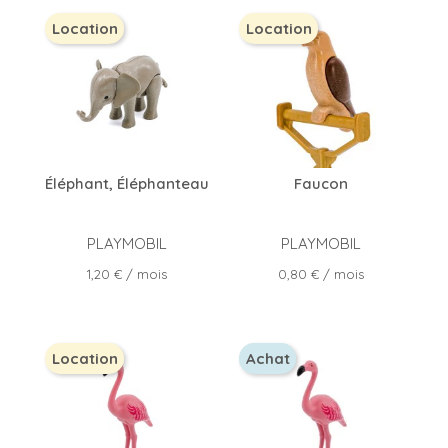
Location
Location
Éléphant, Éléphanteau
Faucon
PLAYMOBIL
PLAYMOBIL
Prix
Prix
1,20 €
/ mois
0,80 €
/ mois
Location
Achat