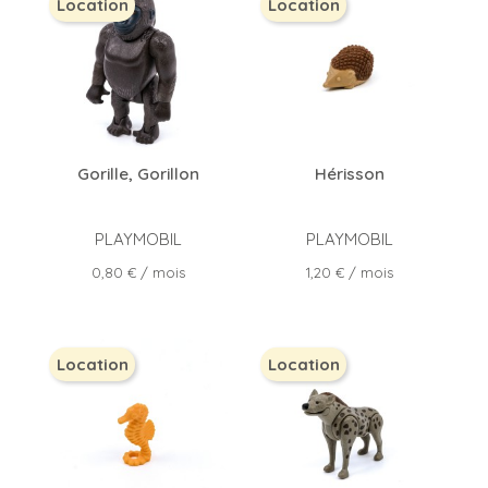
Location
Location
Gorille, Gorillon
Hérisson
PLAYMOBIL
PLAYMOBIL
Prix
Prix
0,80 €
/ mois
1,20 €
/ mois
Location
Location