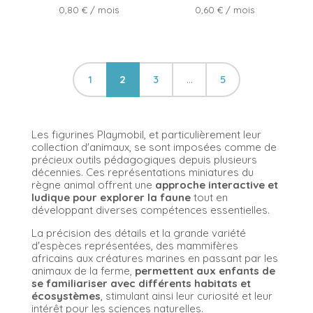
Prix
Prix
0,80 €
/ mois
0,60 €
/ mois
1
2
3
…
5
Les figurines Playmobil, et particulièrement leur
collection d'animaux, se sont imposées comme de
précieux outils pédagogiques depuis plusieurs
décennies. Ces représentations miniatures du
règne animal offrent une
approche interactive et
ludique pour explorer la faune
tout en
développant diverses compétences essentielles.
La précision des détails et la grande variété
d'espèces représentées, des mammifères
africains aux créatures marines en passant par les
animaux de la ferme,
permettent aux enfants de
se familiariser avec différents habitats et
écosystèmes
, stimulant ainsi leur curiosité et leur
intérêt pour les sciences naturelles.