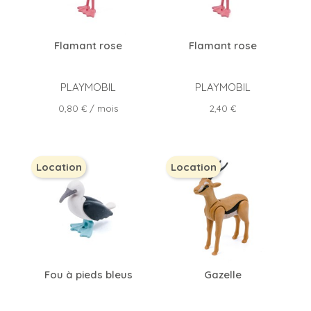
Flamant rose
Flamant rose
PLAYMOBIL
PLAYMOBIL
Prix
Prix
0,80 €
/ mois
2,40 €
Location
Location
Fou à pieds bleus
Gazelle