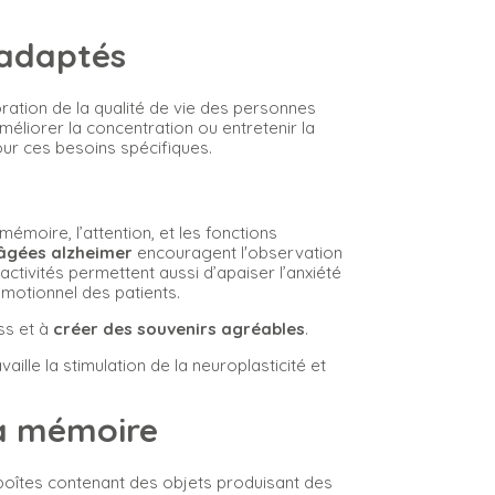
s adaptés
ioration de la qualité de vie des personnes
méliorer la concentration ou entretenir la
our ces besoins spécifiques.
mémoire, l’attention, et les fonctions
 âgées alzheimer
encouragent l'observation
s activités permettent aussi d’apaiser l’anxiété
 émotionnel des patients.
ess et à
créer des souvenirs agréables
.
ravaille la stimulation de la neuroplasticité et
la mémoire
 boîtes contenant des objets produisant des