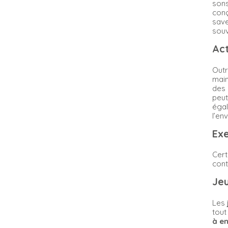
sons
conç
save
souv
Act
Outr
main
des 
peut
égal
l’en
Exe
Cert
cont
Jeu
Les
tout
à en