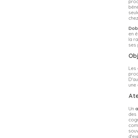
proc
béné
seul
chez
Dob
en é
la r
ses 
Obj
Les
pro
D'au
une 
At
Un
a
des 
cogn
co
souv
d'ex