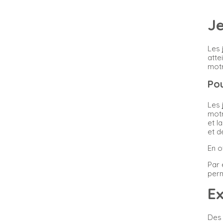
Je
Les
atte
motr
Pou
Les
motr
et l
et d
En o
Par 
perm
Ex
Des