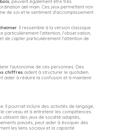
 bois
, peuvent également être très
oordination œil-main. Ces jeux permettent non
stime de soi et le sentiment d'accomplissement
lzheimer
. Il ressemble à la version classique
te particulièrement l’attention, l’observation,
et de capter particulièrement l'attention de
tenir l’autonomie de ces personnes. Des
s chiffres
aident à structurer le quotidien.
aider à réduire la confusion et à maintenir
 Il pourrait inclure des activités de langage,
r le cerveau et à entretenir les compétences
s utilisent des jeux de société adaptés,
énements passés, peut aider à évoquer des
ent les liens sociaux et la capacité