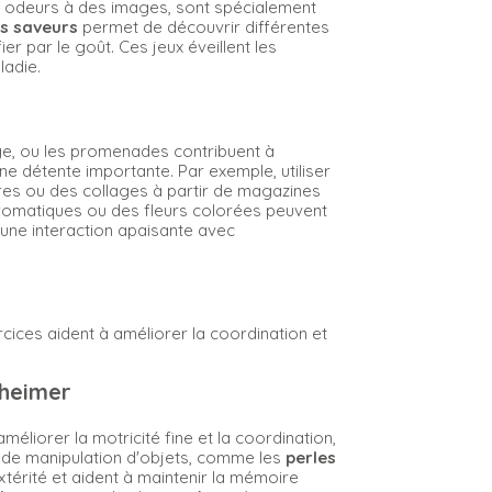
es odeurs à des images, sont spécialement
es saveurs
permet de découvrir différentes
er par le goût. Ces jeux éveillent les
ladie.
ge, ou les promenades contribuent à
ne détente importante. Par exemple, utiliser
es ou des collages à partir de magazines
romatiques ou des fleurs colorées peuvent
i une interaction apaisante avec
cices aident à améliorer la coordination et
zheimer
éliorer la motricité fine et la coordination,
és de manipulation d'objets, comme les
perles
xtérité et aident à maintenir la mémoire