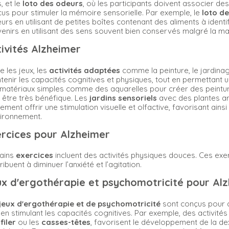
, et le
loto des odeurs
, où les participants doivent associer d
us pour stimuler la mémoire sensorielle. Par exemple, le
loto d
urs en utilisant de petites boîtes contenant des aliments à identifi
enirs en utilisant des sens souvent bien conservés malgré la ma
ivités Alzheimer
e les jeux, les
activités adaptées
comme la peinture, le jardina
tenir les capacités cognitives et physiques, tout en permettant u
matériaux simples comme des aquarelles pour créer des peintur
 être très bénéfique. Les
jardins sensoriels
avec des plantes a
ement offrir une stimulation visuelle et olfactive, favorisant ains
vironnement.
rcices pour Alzheimer
ains
exercices
incluent des activités physiques douces. Ces exer
ribuent à diminuer l’anxiété et l’agitation.
x d'ergothérapie et psychomotricité pour Al
jeux d'ergothérapie et de psychomotricité
sont conçus pour am
 en stimulant les capacités cognitives. Par exemple, des activit
filer
ou les
casses-têtes
, favorisent le développement de la de