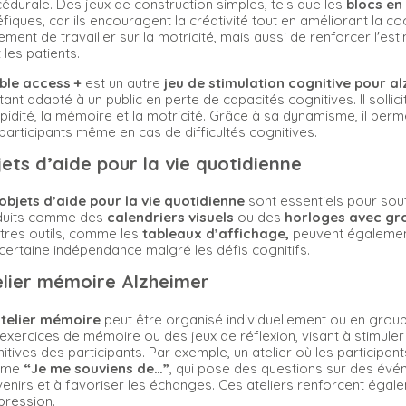
édurale. Des jeux de construction simples, tels que les
blocs en
fiques, car ils encouragent la créativité tout en améliorant la c
ement de travailler sur la motricité, mais aussi de renforcer l'e
 les patients.
ble access +
est un autre
jeu de stimulation cognitive pour a
tant adapté à un public en perte de capacités cognitives. Il sollici
apidité, la mémoire et la motricité. Grâce à sa dynamisme, il perm
participants même en cas de difficultés cognitives.
ets d’aide pour la vie quotidienne
objets d’aide pour la vie quotidienne
sont essentiels pour sou
duits comme des
calendriers visuels
ou des
horloges avec gro
tres outils, comme les
tableaux d’affichage,
peuvent également 
certaine indépendance malgré les défis cognitifs.
elier mémoire Alzheimer
telier mémoire
peut être organisé individuellement ou en groupe.
exercices de mémoire ou des jeux de réflexion, visant à stimule
itives des participants. Par exemple, un atelier où les participant
mme
“Je me souviens de…”
, qui pose des questions sur des év
enirs et à favoriser les échanges. Ces ateliers renforcent égalem
pression.