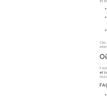
et l
Ces 
inte
Où
Il e
et L
asso
FA