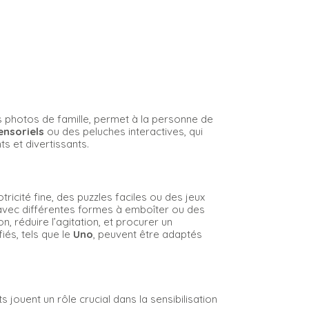
des photos de famille, permet à la personne de
ensoriels
ou des peluches interactives, qui
s et divertissants.
cité fine, des puzzles faciles ou des jeux
vec différentes formes à emboîter ou des
n, réduire l’agitation, et procurer un
fiés, tels que le
Uno
, peuvent être adaptés
jouent un rôle crucial dans la sensibilisation