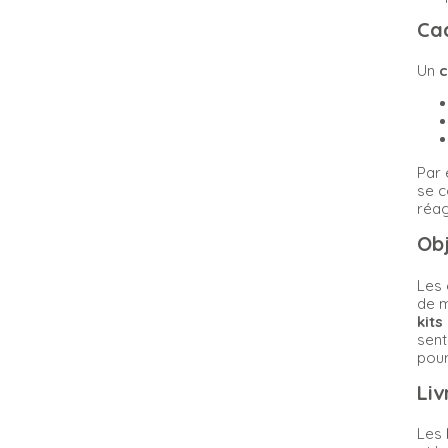
Ca
Un
c
Par 
se c
réag
Ob
Les
de 
kit
sent
pour
Li
Les