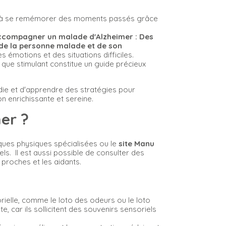
aider à se remémorer des moments passés grâce
ccompagner un malade d'Alzheimer : Des
n de la personne malade et de son
s émotions et des situations difficiles.
 que stimulant constitue un guide précieux
ie et d'apprendre des stratégies pour
on enrichissante et sereine.
er ?
iques physiques spécialisées ou le
site Manu
s. Il est aussi possible de consulter des
 proches et les aidants.
elle, comme le loto des odeurs ou le loto
e, car ils sollicitent des souvenirs sensoriels