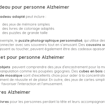
deau pour personne Alzheimer
adeau adapté
peut inclure :
des jeux de mémoire simples
des livres de coloriage adaptés
des puzzles de grande taille
exemple, le
puzzle photographique personnalisé
, qui utilise 
onnecter avec ses souvenirs tout en s’amusant. Des
coussins s
issent au toucher, peuvent également être des cadeaux apaisant
jet pour personne Alzheimer
objets
peuvent comprendre des jeux d’encastrement pour la motri
manipulation comme les poupées gigognes. Des
cubes en bois
a
s de mosaïque
sont d’excellents choix pour aider à la concentratio
iment de réussite et de plaisir. En outre, des jeux de cartes simpli
 favoriser l’interaction et l’amusement.
vres Alzheimer
livres
pour les personnes perdant la tête et leurs accompagnants 