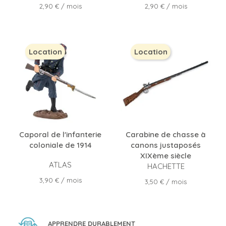
Prix
Prix
2,90 €
/ mois
2,90 €
/ mois
Location
Location
Caporal de l'infanterie
Carabine de chasse à
coloniale de 1914
canons justaposés
XIXème siècle
ATLAS
HACHETTE
Prix
3,90 €
/ mois
Prix
3,50 €
/ mois
APPRENDRE DURABLEMENT