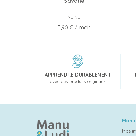
Savane
NUINUI
Prix
3,90 €
/ mois
APPRENDRE DURABLEMENT
avec des produits originaux
Mon 
Mes in