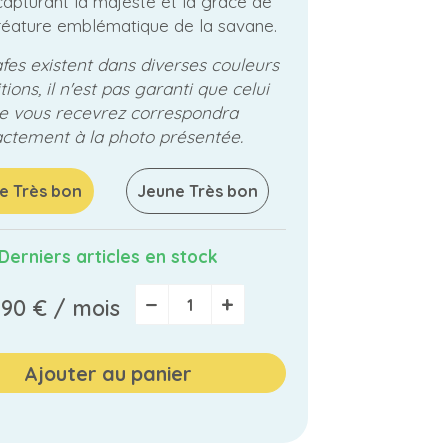
apturant la majesté et la grâce de
réature emblématique de la savane.
afes existent dans diverses couleurs
tions, il n'est pas garanti que celui
e vous recevrez correspondra
ctement à la photo présentée.
e Très bon
Jeune Très bon
Derniers articles en stock
−
+
,90 €
/ mois
Ajouter au panier