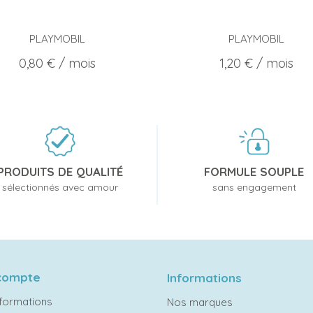
PLAYMOBIL
PLAYMOBIL
Prix
Prix
0,80 €
/ mois
1,20 €
/ mois
PRODUITS DE QUALITÉ
FORMULE SOUPLE
sélectionnés avec amour
sans engagement
compte
Informations
formations
Nos marques