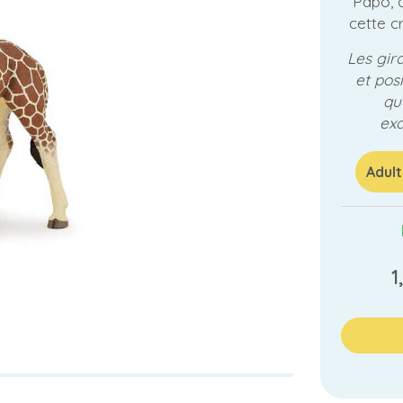
Papo, c
cette c
Les gir
et posi
qu
exa
Adult
1