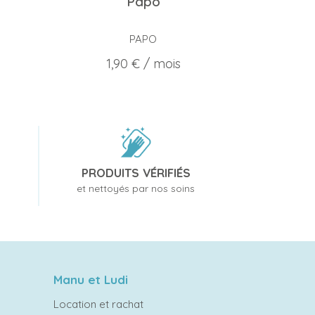
Papo
PAPO
Prix
1,90 €
/ mois
PRODUITS VÉRIFIÉS
et nettoyés par nos soins
Manu et Ludi
Location et rachat