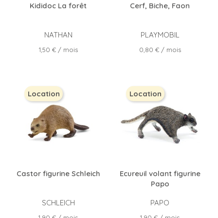
Kididoc La forêt
Cerf, Biche, Faon
NATHAN
PLAYMOBIL
Prix
Prix
1,50 €
/ mois
0,80 €
/ mois
Location
Location
Castor figurine Schleich
Ecureuil volant figurine
Papo
SCHLEICH
PAPO
Prix
Prix
1,90 €
/ mois
1,90 €
/ mois