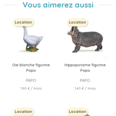
Vous aimerez aussi
Location
Location
Oie blanche figurine
Hippopotame figurine
Papo
Papo
PAPO
PAPO
Prix
Prix
1,90 €
/ mois
1,40 €
/ mois
Location
Location