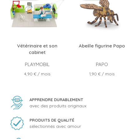
Vétérinaire et son
Abeille figurine Papo
cabinet
PLAYMOBIL
PAPO
Prix
Prix
4,90 €
/ mois
1,90 €
/ mois
APPRENDRE DURABLEMENT
avec des produits originaux
PRODUITS DE QUALITÉ
sélectionnés avec amour