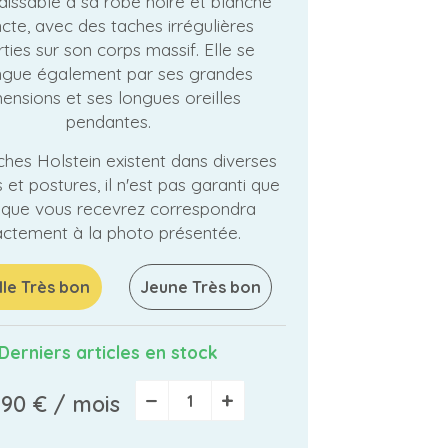
issable à sa robe noire et blanche
ncte, avec des taches irrégulières
ties sur son corps massif. Elle se
ingue également par ses grandes
ensions et ses longues oreilles
pendantes.
ches Holstein existent dans diverses
 et postures, il n'est pas garanti que
i que vous recevrez correspondra
ctement à la photo présentée.
le Très bon
Jeune Très bon
Derniers articles en stock
−
+
,90 €
/ mois