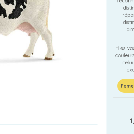
reconna
disti
répar
dist
dim
*Les va
couleurs
celu
exa
Femel
1