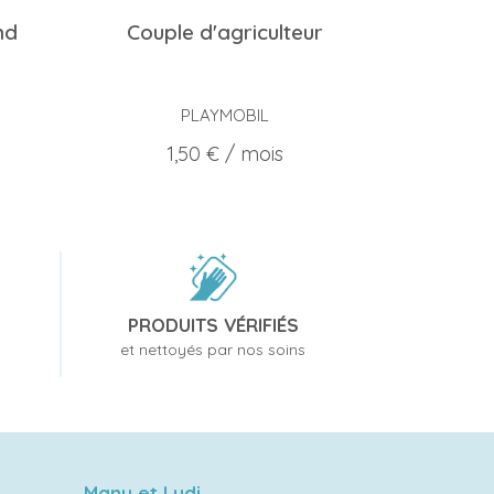
nd
Couple d'agriculteur
PLAYMOBIL
Prix
1,50 €
/ mois
PRODUITS VÉRIFIÉS
et nettoyés par nos soins
Manu et Ludi