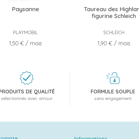
Paysanne
Taureau des Highla
figurine Schleich
PLAYMOBIL
SCHLEICH
Prix
Prix
1,50 €
/ mois
1,90 €
/ mois
PRODUITS DE QUALITÉ
FORMULE SOUPLE
sélectionnés avec amour
sans engagement
compte
Informations