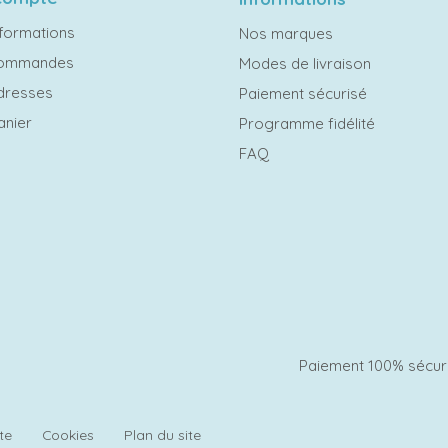
formations
Nos marques
commandes
Modes de livraison
dresses
Paiement sécurisé
anier
Programme fidélité
FAQ
Paiement 100% sécur
te
Cookies
Plan du site