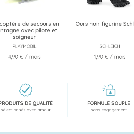
icoptère de secours en
Ours noir figurine Schl
ntagne avec pilote et
soigneur
PLAYMOBIL
SCHLEICH
Prix
Prix
4,90 €
/ mois
1,90 €
/ mois
PRODUITS DE QUALITÉ
FORMULE SOUPLE
sélectionnés avec amour
sans engagement