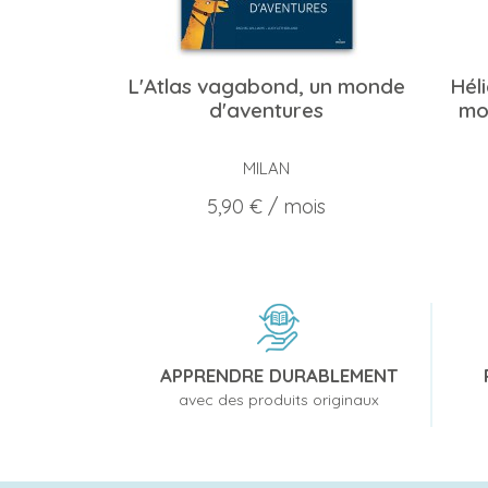
L'Atlas vagabond, un monde
Hél
d'aventures
mo
MILAN
Prix
5,90 €
/ mois
APPRENDRE DURABLEMENT
avec des produits originaux