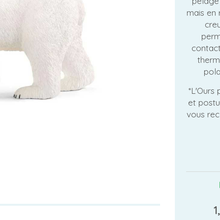
pelage 
mais en r
creu
perm
contact 
therm
pola
*L'Ours 
et postu
vous rec
1