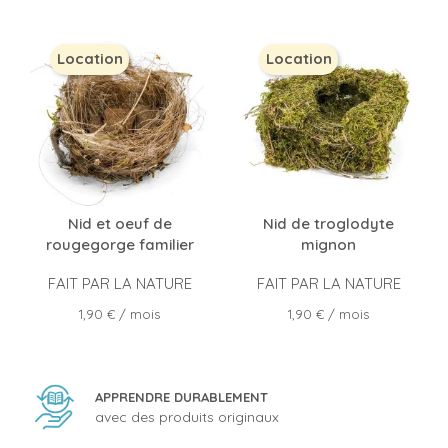
Location
Location
Nid et oeuf de
Nid de troglodyte
rougegorge familier
mignon
FAIT PAR LA NATURE
FAIT PAR LA NATURE
Prix
Prix
1,90 €
/ mois
1,90 €
/ mois
APPRENDRE DURABLEMENT
avec des produits originaux