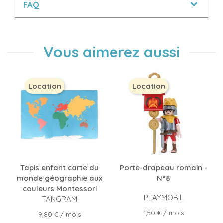
FAQ
Vous aimerez aussi
Location
Location
Tapis enfant carte du
Porte-drapeau romain -
monde géographie aux
N°8
couleurs Montessori
PLAYMOBIL
TANGRAM
Prix
1,50 €
/ mois
Prix
9,80 €
/ mois