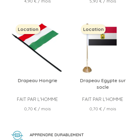
Prix
Prix
4,90 €
/ mois
5,90 €
/ mois
Location
Location
Drapeau Hongrie
Drapeau Egypte sur
socle
FAIT PAR L'HOMME
FAIT PAR L'HOMME
Prix
Prix
0,70 €
/ mois
0,70 €
/ mois
APPRENDRE DURABLEMENT