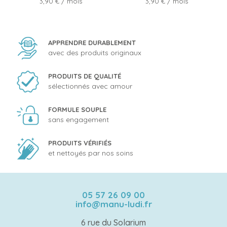
Prix
Prix
3,90 €
/ mois
3,90 €
/ mois
APPRENDRE DURABLEMENT
avec des produits originaux
PRODUITS DE QUALITÉ
sélectionnés avec amour
FORMULE SOUPLE
sans engagement
PRODUITS VÉRIFIÉS
et nettoyés par nos soins
05 57 26 09 00
info@manu-ludi.fr
6 rue du Solarium