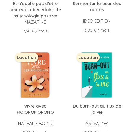
Et n'oublie pas d'être
Surmonter la peur des
heureux : abécédaire de
autres
psychologie positive
IDEO EDITION
MAZARINE
Prix
3,90 €
/ mois
Prix
2,50 €
/ mois
Location
Location
Vivre avec
Du burn-out au flux de
HO'OPONOPONO
la vie
NATHALIE BODIN
SALVATOR