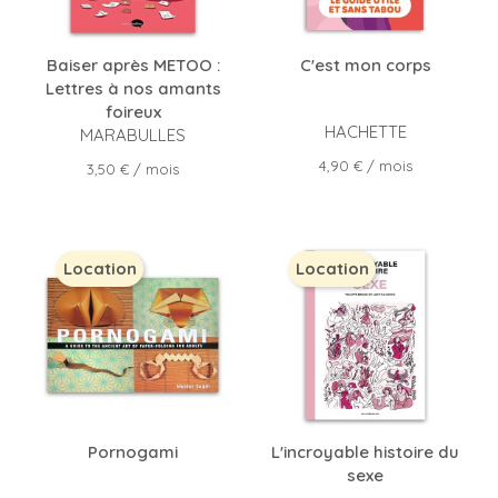
Baiser après METOO :
C'est mon corps
Lettres à nos amants
foireux
HACHETTE
MARABULLES
Prix
4,90 €
/ mois
Prix
3,50 €
/ mois
Location
Location
Pornogami
L'incroyable histoire du
sexe