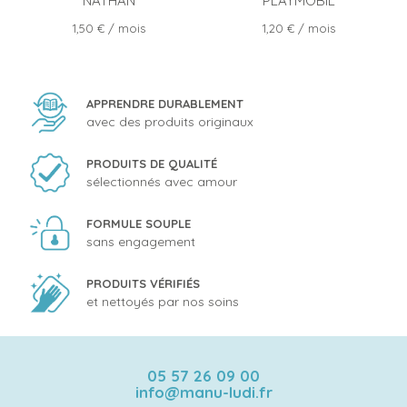
NATHAN
PLAYMOBIL
Prix
Prix
1,50 €
/ mois
1,20 €
/ mois
APPRENDRE DURABLEMENT
avec des produits originaux
PRODUITS DE QUALITÉ
sélectionnés avec amour
FORMULE SOUPLE
sans engagement
PRODUITS VÉRIFIÉS
et nettoyés par nos soins
05 57 26 09 00
info@manu-ludi.fr