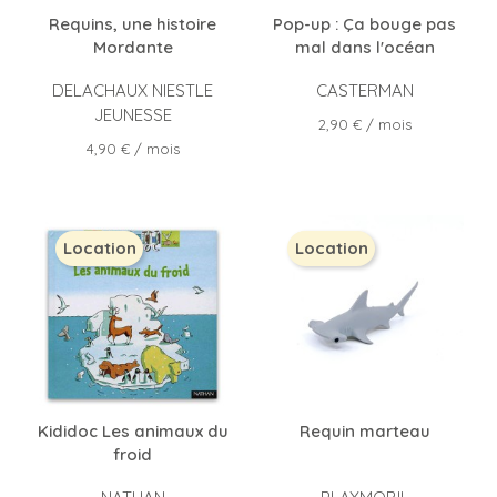
Requins, une histoire
Pop-up : Ça bouge pas
Mordante
mal dans l'océan
DELACHAUX NIESTLE
CASTERMAN
JEUNESSE
Prix
2,90 €
/ mois
Prix
4,90 €
/ mois
Location
Location
Kididoc Les animaux du
Requin marteau
froid